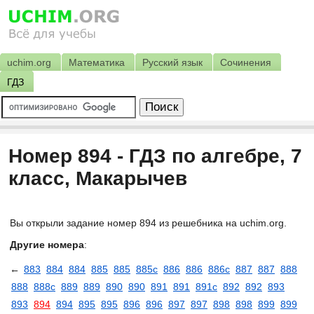
uchim.org
Математика
Русский язык
Сочинения
ГДЗ
Номер 894 - ГДЗ по алгебре, 7
класс, Макарычев
Вы открыли задание номер 894 из решебника на uchim.org.
Другие номера
:
←
883
884
884
885
885
885с
886
886
886с
887
887
888
888
888с
889
889
890
890
891
891
891с
892
892
893
893
894
894
895
895
896
896
897
897
898
898
899
899