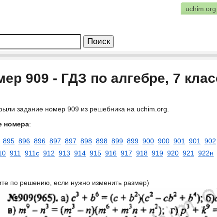
uchim.org
ер 909 - ГДЗ по алгебре, 7 кла
рыли задание номер 909 из решебника на uchim.org.
е номера
:
895
896
896
897
897
898
898
899
899
900
900
901
901
902
10
911
911с
912
913
914
915
916
917
918
919
920
921
922н
ите по решению, если нужно изменить размер)