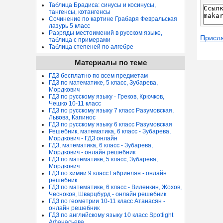
Таблица Брадиса: синусы и косинусы,
тангенсы, котангенсы
Сочинение по картине Грабаря Февральская
лазурь 5 класс
Разряды местоимений в русском языке,
Присл
таблица с примерами
Таблица степеней по алгебре
Материалы по теме
ГДЗ бесплатно по всем предметам
ГДЗ по математике, 5 класс, Зубарева,
Мордкович
ГДЗ по русскому языку - Греков, Крючков,
Чешко 10-11 класс
ГДЗ по русскому языку 7 класс Разумовская,
Львова, Капинос
ГДЗ по русскому языку 6 класс Разумовская
Решебник, математика, 6 класс - Зубарева,
Мордкович - ГДЗ онлайн
ГДЗ, математика, 6 класс - Зубарева,
Мордкович - онлайн решебник
ГДЗ по математике, 5 класс, Зубарева,
Мордкович
ГДЗ по химии 9 класс Габриелян - онлайн
решебник
ГДЗ по математике, 6 класс - Виленкин, Жохов,
Чесноков, Шварцбурд - онлайн решебник
ГДЗ по геометрии 10-11 класс Атанасян -
онлайн решебник
ГДЗ по английскому языку 10 класс Spotlight
Афанасьева