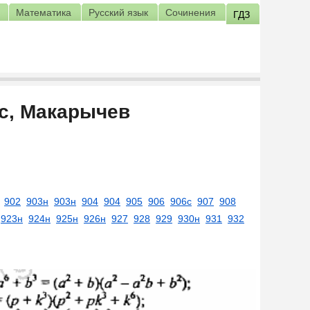
Математика
Русский язык
Сочинения
ГДЗ
сс, Макарычев
902
903н
903н
904
904
905
906
906с
907
908
923н
924н
925н
926н
927
928
929
930н
931
932