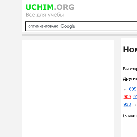
Ном
Вы отк
Други
←
895
909
9
933
→
(кликн