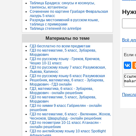
Таблица Брадиса: синусы и косинусы,
тангенсы, котангенсы
Нуж
Сочинение по картине Грабаря Февральская
лазурь 5 класс
Разряды местоимений в русском языке,
таблица с примерами
Таблица степеней по алгебре
Материалы по теме
Всё дл
ГДЗ бесплатно по всем предметам
ГДЗ по математике, 5 класс, Зубарева,
Если 
Мордкович
ГДЗ по русскому языку - Греков, Крючков,
Чешко 10-11 класс
ГДЗ по русскому языку 7 класс Разумовская,
Львова, Капинос
ГДЗ по русскому языку 6 класс Разумовская
Решебник, математика, 6 класс - Зубарева,
Мордкович - ГДЗ онлайн
ГДЗ, математика, 6 класс - Зубарева,
Мордкович - онлайн решебник
Присл
ГДЗ по математике, 5 класс, Зубарева,
Мордкович
ГДЗ по химии 9 класс Габриелян - онлайн
решебник
ГДЗ по математике, 6 класс - Виленкин, Жохов,
Чесноков, Шварцбурд - онлайн решебник
ГДЗ по геометрии 10-11 класс Атанасян -
онлайн решебник
ГДЗ по английскому языку 10 класс Spotlight
Афанасьева