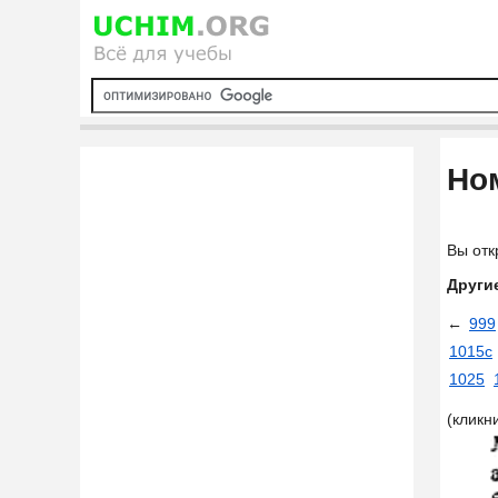
Ном
Вы отк
Други
←
999
1015с
1025
(кликн