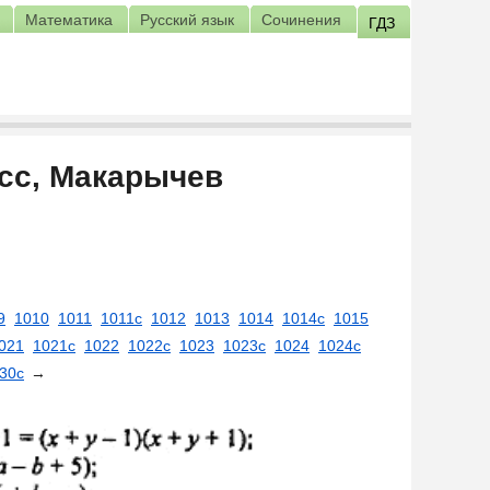
Математика
Русский язык
Сочинения
ГДЗ
асс, Макарычев
9
1010
1011
1011с
1012
1013
1014
1014с
1015
021
1021с
1022
1022с
1023
1023с
1024
1024с
30с
→