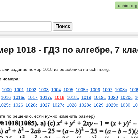
uchim.org
ер 1018 - ГДЗ по алгебре, 7 кл
рыли задание номер 1018 из решебника на uchim.org.
е номера
:
1000
1001
1002
1003
1004
1005
1005с
1006
1007
1008н
100
1016
1016с
1017
1017с
1018
1018с
1019
1019с
1020
1020с
1
1025с
1026
1026с
1027
1027с
1028
1028с
1029
1029с
1030
10
ите по решению, если нужно изменить размер)