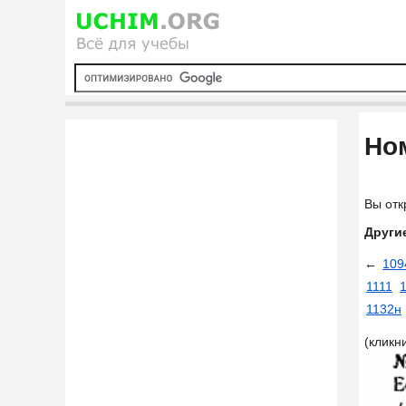
Ном
Вы отк
Други
←
109
1111
1132н
(кликн