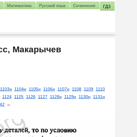
Математика
Русский язык
Сочинения
ГДЗ
асс, Макарычев
1103н
1104н
1105н
1106н
1107н
1108
1109
1110
1124
1125
1126
1127
1128н
1129н
1130н
1131н
42
→