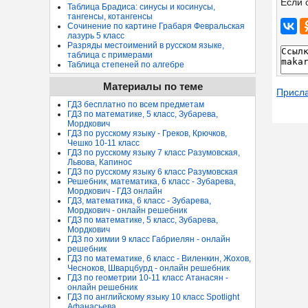
Если 
Таблица Брадиса: синусы и косинусы,
тангенсы, котангенсы
Сочинение по картине Грабаря Февральская
лазурь 5 класс
Разряды местоимений в русском языке,
таблица с примерами
Таблица степеней по алгебре
Материалы по теме
Присл
ГДЗ бесплатно по всем предметам
ГДЗ по математике, 5 класс, Зубарева,
Мордкович
ГДЗ по русскому языку - Греков, Крючков,
Чешко 10-11 класс
ГДЗ по русскому языку 7 класс Разумовская,
Львова, Капинос
ГДЗ по русскому языку 6 класс Разумовская
Решебник, математика, 6 класс - Зубарева,
Мордкович - ГДЗ онлайн
ГДЗ, математика, 6 класс - Зубарева,
Мордкович - онлайн решебник
ГДЗ по математике, 5 класс, Зубарева,
Мордкович
ГДЗ по химии 9 класс Габриелян - онлайн
решебник
ГДЗ по математике, 6 класс - Виленкин, Жохов,
Чесноков, Шварцбурд - онлайн решебник
ГДЗ по геометрии 10-11 класс Атанасян -
онлайн решебник
ГДЗ по английскому языку 10 класс Spotlight
Афанасьева