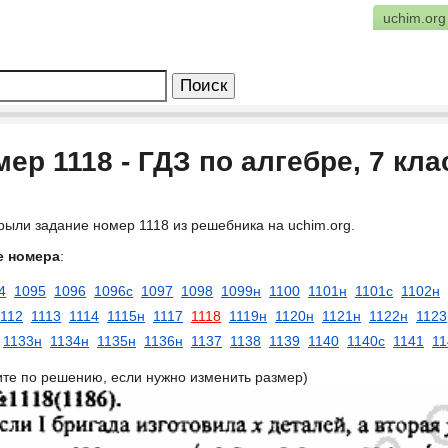
uchim.org
ер 1118 - ГДЗ по алгебре, 7 кл
рыли задание номер 1118 из решебника на uchim.org.
е номера
:
4
1095
1096
1096с
1097
1098
1099н
1100
1101н
1101с
1102н
1112
1113
1114
1115н
1117
1118
1119н
1120н
1121н
1122н
1123
1133н
1134н
1135н
1136н
1137
1138
1139
1140
1140с
1141
11
ите по решению, если нужно изменить размер)