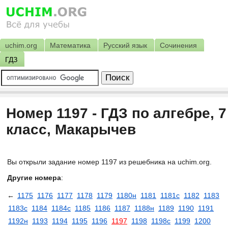
uchim.org
Математика
Русский язык
Сочинения
ГДЗ
Номер 1197 - ГДЗ по алгебре, 7
класс, Макарычев
Вы открыли задание номер 1197 из решебника на uchim.org.
Другие номера
:
←
1175
1176
1177
1178
1179
1180н
1181
1181с
1182
1183
1183с
1184
1184с
1185
1186
1187
1188н
1189
1190
1191
1192н
1193
1194
1195
1196
1197
1198
1198с
1199
1200