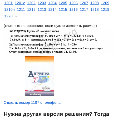
1201
1201с
1202
1203
1204
1205
1206
1207
1208
1209
1210н
1211
1212
1213
1214
1215
1216
1217
1218
1219
1220
→
(кликните по решению, если нужно изменить размер)
Открыть номер 1197 с телефона
Нужна другая версия решения? Тогда