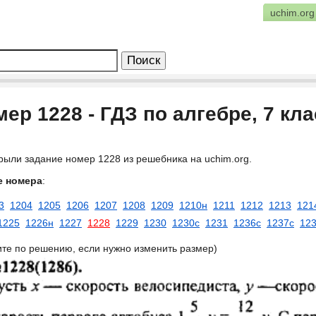
uchim.org
ер 1228 - ГДЗ по алгебре, 7 кл
рыли задание номер 1228 из решебника на uchim.org.
е номера
:
3
1204
1205
1206
1207
1208
1209
1210н
1211
1212
1213
121
1225
1226н
1227
1228
1229
1230
1230с
1231
1236с
1237с
12
ите по решению, если нужно изменить размер)