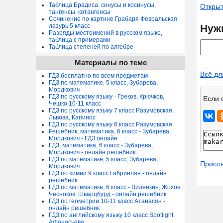
Таблица Брадиса: синусы и косинусы,
Открыт
тангенсы, котангенсы
Сочинение по картине Грабаря Февральская
Нуж
лазурь 5 класс
Разряды местоимений в русском языке,
таблица с примерами
Таблица степеней по алгебре
Материалы по теме
Всё дл
ГДЗ бесплатно по всем предметам
ГДЗ по математике, 5 класс, Зубарева,
Мордкович
ГДЗ по русскому языку - Греков, Крючков,
Если 
Чешко 10-11 класс
ГДЗ по русскому языку 7 класс Разумовская,
Львова, Капинос
ГДЗ по русскому языку 6 класс Разумовская
Решебник, математика, 6 класс - Зубарева,
Мордкович - ГДЗ онлайн
ГДЗ, математика, 6 класс - Зубарева,
Мордкович - онлайн решебник
ГДЗ по математике, 5 класс, Зубарева,
Присл
Мордкович
ГДЗ по химии 9 класс Габриелян - онлайн
решебник
ГДЗ по математике, 6 класс - Виленкин, Жохов,
Чесноков, Шварцбурд - онлайн решебник
ГДЗ по геометрии 10-11 класс Атанасян -
онлайн решебник
ГДЗ по английскому языку 10 класс Spotlight
Афанасьева