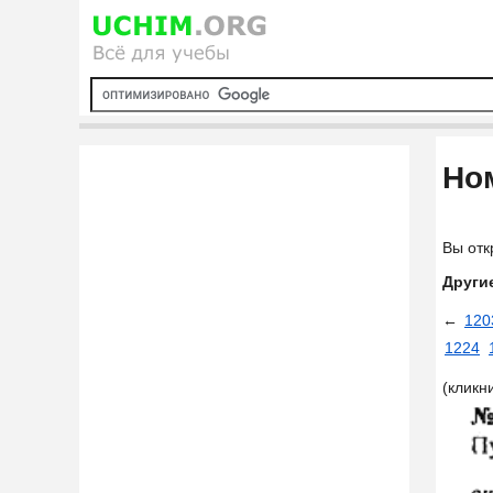
Ном
Вы отк
Други
←
120
1224
(кликн