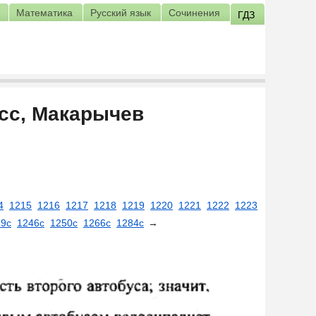
Математика
Русский язык
Сочинения
ГДЗ
асс, Макарычев
4
1215
1216
1217
1218
1219
1220
1221
1222
1223
39с
1246с
1250с
1266с
1284с
→