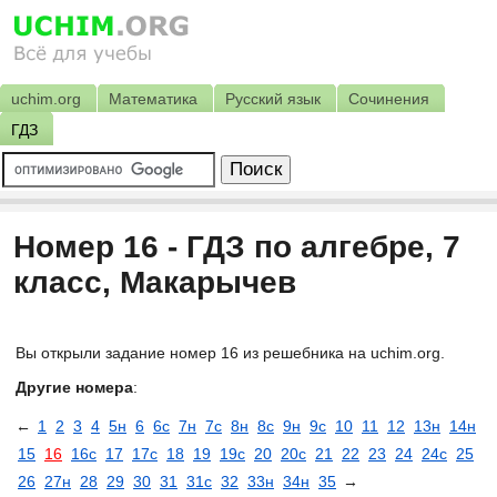
uchim.org
Математика
Русский язык
Сочинения
ГДЗ
Номер 16 - ГДЗ по алгебре, 7
класс, Макарычев
Вы открыли задание номер 16 из решебника на uchim.org.
Другие номера
:
←
1
2
3
4
5н
6
6с
7н
7с
8н
8с
9н
9с
10
11
12
13н
14н
15
16
16с
17
17с
18
19
19с
20
20с
21
22
23
24
24с
25
26
27н
28
29
30
31
31с
32
33н
34н
35
→