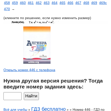
458
459
460
461
462
463
464
465
466
467
468
469
469с
470
→
(кликните по решению, если нужно изменить размер)
Открыть номер 446 с телефона
Нужна другая версия решения? Тогда
введите номер задания здесь:
ГДЗ бесплатно
Всё для учебы
»
» » Номер 446 - ГДЗ по