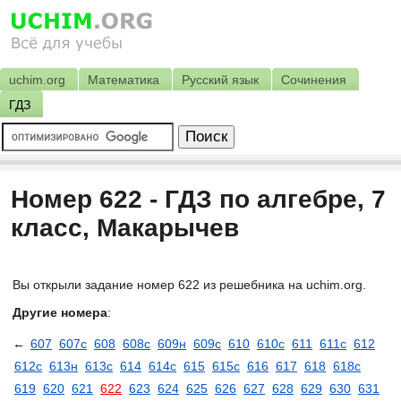
uchim.org
Математика
Русский язык
Сочинения
ГДЗ
Номер 622 - ГДЗ по алгебре, 7
класс, Макарычев
Вы открыли задание номер 622 из решебника на uchim.org.
Другие номера
:
←
607
607с
608
608с
609н
609с
610
610с
611
611с
612
612с
613н
613с
614
614с
615
615с
616
617
618
618с
619
620
621
622
623
624
625
626
627
628
629
630
631