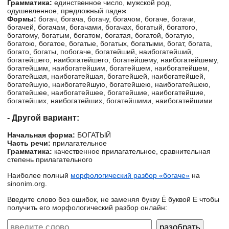
Грамматика:
единственное число, мужской род,
одушевленное, предложный падеж
Формы:
богач, богача, богачу, богачом, богаче, богачи,
богачей, богачам, богачами, богачах, богатый, богатого,
богатому, богатым, богатом, богатая, богатой, богатую,
богатою, богатое, богатые, богатых, богатыми, богат, богата,
богато, богаты, побогаче, богатейший, наибогатейший,
богатейшего, наибогатейшего, богатейшему, наибогатейшему,
богатейшим, наибогатейшим, богатейшем, наибогатейшем,
богатейшая, наибогатейшая, богатейшей, наибогатейшей,
богатейшую, наибогатейшую, богатейшею, наибогатейшею,
богатейшее, наибогатейшее, богатейшие, наибогатейшие,
богатейших, наибогатейших, богатейшими, наибогатейшими
- Другой вариант:
Начальная форма:
БОГАТЫЙ
Часть речи:
прилагательное
Грамматика:
качественное прилагательное, сравнительная
степень прилагательного
Наиболее полный
морфологический разбор «богаче»
на
sinonim.org.
Введите слово без ошибок, не заменяя букву Ё буквой Е чтобы
получить его морфологический разбор онлайн: