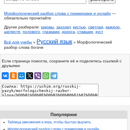
Морфологический разбор слова с примерами и онлайн
—
обязательно прочитайте
Другие разбирали:
каковы
,
заходит
,
кистью
,
светлая
,
каждую
,
шелестя
,
полового
,
глазками
,
дорога
,
ставшие
,
куст
Русский язык
Всё для учебы
»
» Морфологический
разбор слова богаче
Если страница помогла, сохраните её и поделитесь ссылкой с
друзьями:
Популярное
Таблица умножения и игра, чтобы быстро выучить
Морфологический разбор слова с примерами и онлайн