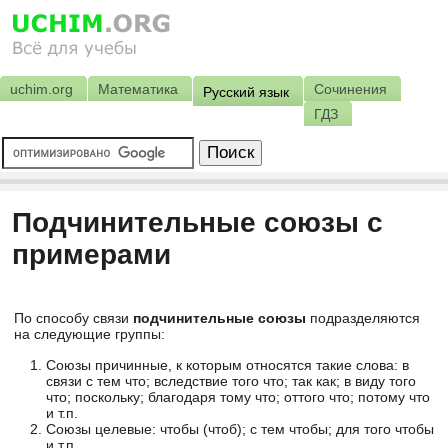
uchim.org
Математика
Сочинения
Русский язык
ГДЗ
Подчинительные союзы с
примерами
По способу связи
подчинительные союзы
подразделяются
на следующие группы:
Союзы причинные, к которым относятся такие слова: в
связи с тем что; вследствие того что; так как; в виду того
что; поскольку; благодаря тому что; оттого что; потому что
и т.п.
Союзы целевые: чтобы (чтоб); с тем чтобы; для того чтобы
и т.п.