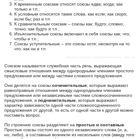
К временным союзам относят союзы едва; когда; как
только и т.п.;
К условным относятся такие слова, как если; как скоро;
если бы; раз и т.п.
К сравнительным союзам – союзы как; будто; словно;
точно; как будто и т.п.;
Изъяснительные союзы включают в себя союзы как; что;
чтобы и т.п.;
Союзы уступительные – это союзы хотя; несмотря на то
что; как ни и т.п.
https://uchim.org/russkij-yazyk/podchinitelnye-soyuzy
- uchim.org
Союзом называется служебная часть речь, выражающая
смысловые отношения между однородными членами простого
предложения или между частями сложного предложения.
Они делятся на союзы
сочинительные
, которые выражают
равноправные отношения между однородными членами
предложения или независимыми частями сложносочиненного
предложения, и
подчинительные
, которые выражают
характер зависимости одной части сложноподчиненного
предложения от другой, то есть от одной части к другой можно
поставить вопрос.
По строению союзы разделяют на
простые и составные
.
Простые союзы состоят из одного независимого слова (и, а,
но, либо), а составные возникли из нескольких слов (ввиду того