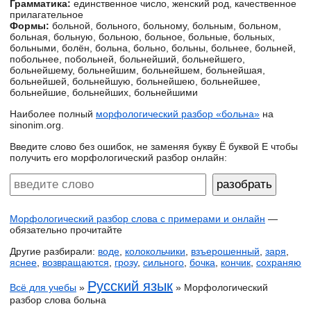
Грамматика:
единственное число, женский род, качественное
прилагательное
Формы:
больной, больного, больному, больным, больном,
больная, больную, больною, больное, больные, больных,
больными, болён, больна, больно, больны, больнее, больней,
побольнее, побольней, больнейший, больнейшего,
больнейшему, больнейшим, больнейшем, больнейшая,
больнейшей, больнейшую, больнейшею, больнейшее,
больнейшие, больнейших, больнейшими
Наиболее полный
морфологический разбор «больна»
на
sinonim.org.
Введите слово без ошибок, не заменяя букву Ё буквой Е чтобы
получить его морфологический разбор онлайн:
Морфологический разбор слова с примерами и онлайн
—
обязательно прочитайте
Другие разбирали:
воде
,
колокольчики
,
взъерошенный
,
заря
,
яснее
,
возвращаются
,
грозу
,
сильного
,
бочка
,
кончик
,
сохраняю
Русский язык
Всё для учебы
»
» Морфологический
разбор слова больна