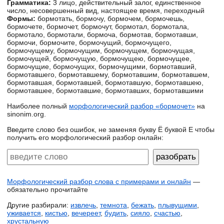
Грамматика:
3 лицо, действительный залог, единственное
число, несовершенный вид, настоящее время, переходный
Формы:
бормотать, бормочу, бормочем, бормочешь,
бормочете, бормочет, бормочут, бормотал, бормотала,
бормотало, бормотали, бормоча, бормотав, бормотавши,
бормочи, бормочите, бормочущий, бормочущего,
бормочущему, бормочущим, бормочущем, бормочущая,
бормочущей, бормочущую, бормочущею, бормочущее,
бормочущие, бормочущих, бормочущими, бормотавший,
бормотавшего, бормотавшему, бормотавшим, бормотавшем,
бормотавшая, бормотавшей, бормотавшую, бормотавшею,
бормотавшее, бормотавшие, бормотавших, бормотавшими
Наиболее полный
морфологический разбор «бормочет»
на
sinonim.org.
Введите слово без ошибок, не заменяя букву Ё буквой Е чтобы
получить его морфологический разбор онлайн:
Морфологический разбор слова с примерами и онлайн
—
обязательно прочитайте
Другие разбирали:
извлечь
,
темнота
,
бежать
,
плывущими
,
уживается
,
кистью
,
вечереет
,
будить
,
сияло
,
счастью
,
хрустальную