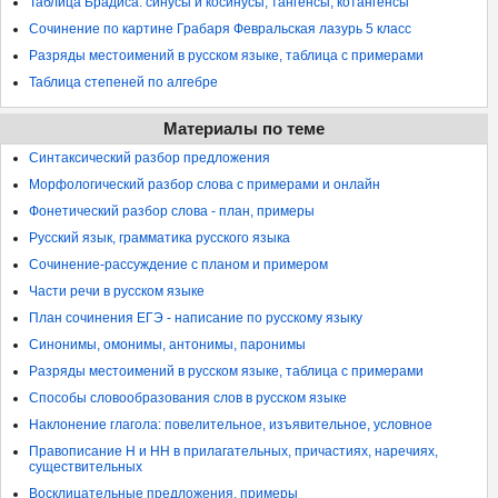
Таблица Брадиса: синусы и косинусы, тангенсы, котангенсы
Сочинение по картине Грабаря Февральская лазурь 5 класс
Разряды местоимений в русском языке, таблица с примерами
Таблица степеней по алгебре
Материалы по теме
Синтаксический разбор предложения
Морфологический разбор слова с примерами и онлайн
Фонетический разбор слова - план, примеры
Русский язык, грамматика русского языка
Сочинение-рассуждение с планом и примером
Части речи в русском языке
План сочинения ЕГЭ - написание по русскому языку
Синонимы, омонимы, антонимы, паронимы
Разряды местоимений в русском языке, таблица с примерами
Способы словообразования слов в русском языке
Наклонение глагола: повелительное, изъявительное, условное
Правописание Н и НН в прилагательных, причастиях, наречиях,
существительных
Восклицательные предложения, примеры