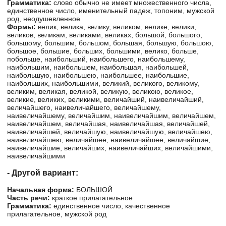
Грамматика:
слово обычно не имеет множественного числа,
единственное число, именительный падеж, топоним, мужской
род, неодушевленное
Формы:
велик, велика, велику, великом, велике, велики,
великов, великам, великами, великах, большой, большого,
большому, большим, большом, большая, большую, большою,
большое, большие, больших, большими, велико, больше,
побольше, наибольший, наибольшего, наибольшему,
наибольшим, наибольшем, наибольшая, наибольшей,
наибольшую, наибольшею, наибольшее, наибольшие,
наибольших, наибольшими, великий, великого, великому,
великим, великая, великой, великую, великою, великое,
великие, великих, великими, величайший, наивеличайший,
величайшего, наивеличайшего, величайшему,
наивеличайшему, величайшим, наивеличайшим, величайшем,
наивеличайшем, величайшая, наивеличайшая, величайшей,
наивеличайшей, величайшую, наивеличайшую, величайшею,
наивеличайшею, величайшее, наивеличайшее, величайшие,
наивеличайшие, величайших, наивеличайших, величайшими,
наивеличайшими
- Другой вариант:
Начальная форма:
БОЛЬШОЙ
Часть речи:
краткое прилагательное
Грамматика:
единственное число, качественное
прилагательное, мужской род