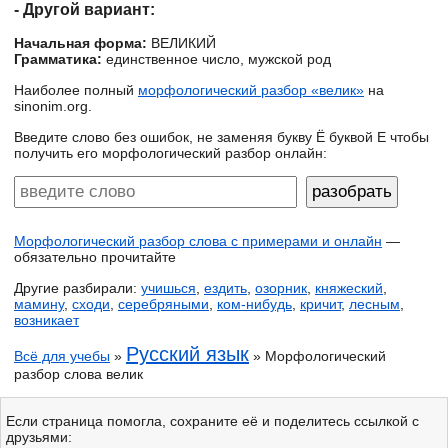
- Другой вариант:
Начальная форма:
ВЕЛИКИЙ
Грамматика:
единственное число, мужской род
Наиболее полный
морфологический разбор «велик»
на
sinonim.org.
Введите слово без ошибок, не заменяя букву Ё буквой Е чтобы
получить его морфологический разбор онлайн:
Морфологический разбор слова с примерами и онлайн
—
обязательно прочитайте
Другие разбирали:
учишься
,
ездить
,
озорник
,
княжеский
,
мамину
,
сходи
,
серебряными
,
ком-нибудь
,
кричит
,
лесным
,
возникает
Русский язык
Всё для учебы
»
» Морфологический
разбор слова велик
Если страница помогла, сохраните её и поделитесь ссылкой с
друзьями: