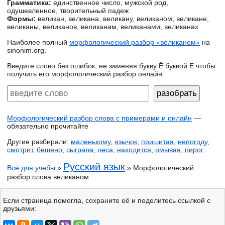
Грамматика:
единственное число, мужской род,
одушевленное, творительный падеж
Формы:
великан, великана, великану, великаном, великане,
великаны, великанов, великанам, великанами, великанах
Наиболее полный
морфологический разбор «великаном»
на
sinonim.org.
Введите слово без ошибок, не заменяя букву Ё буквой Е чтобы
получить его морфологический разбор онлайн:
Морфологический разбор слова с примерами и онлайн
—
обязательно прочитайте
Другие разбирали:
маленькому
,
язычок
,
пришитая
,
непогоду
,
смотрит
,
бешено
,
сыграла
,
леса
,
находится
,
омывая
,
пирог
Русский язык
Всё для учебы
»
» Морфологический
разбор слова великаном
Если страница помогла, сохраните её и поделитесь ссылкой с
друзьями: