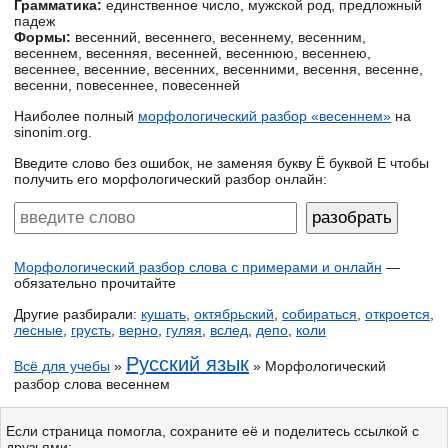
Грамматика:
единственное число, мужской род, предложный
падеж
Формы:
весенний, весеннего, весеннему, весенним,
весеннем, весенняя, весенней, весеннюю, весеннею,
весеннее, весенние, весенних, весенними, весення, весенне,
весенни, повесеннее, повесенней
Наиболее полный
морфологический разбор «весеннем»
на
sinonim.org.
Введите слово без ошибок, не заменяя букву Ё буквой Е чтобы
получить его морфологический разбор онлайн:
Морфологический разбор слова с примерами и онлайн
—
обязательно прочитайте
Другие разбирали:
кушать
,
октябрьский
,
собираться
,
откроется
,
лесные
,
грусть
,
верно
,
гуляя
,
вслед
,
депо
,
коли
Русский язык
Всё для учебы
»
» Морфологический
разбор слова весеннем
Если страница помогла, сохраните её и поделитесь ссылкой с
друзьями: