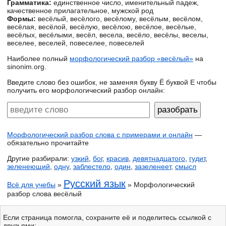
Грамматика:
единственное число, именительный падеж,
качественное прилагательное, мужской род
Формы:
весёлый, весёлого, весёлому, весёлым, весёлом,
весёлая, весёлой, весёлую, весёлою, весёлое, весёлые,
весёлых, весёлыми, весёл, весела, весёло, весёлы, веселы,
веселее, веселей, повеселее, повеселей
Наиболее полный
морфологический разбор «весёлый»
на
sinonim.org.
Введите слово без ошибок, не заменяя букву Ё буквой Е чтобы
получить его морфологический разбор онлайн:
Морфологический разбор слова с примерами и онлайн
—
обязательно прочитайте
Другие разбирали:
узкий
,
бог
,
красив
,
девятнадцатого
,
гудит
,
зеленеющий
,
одну
,
заблестело
,
один
,
зазеленеет
,
смысл
Русский язык
Всё для учебы
»
» Морфологический
разбор слова весёлый
Если страница помогла, сохраните её и поделитесь ссылкой с
друзьями: