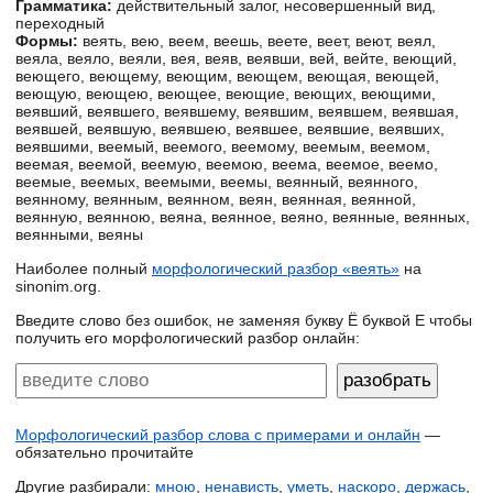
Грамматика:
действительный залог, несовершенный вид,
переходный
Формы:
веять, вею, веем, веешь, веете, веет, веют, веял,
веяла, веяло, веяли, вея, веяв, веявши, вей, вейте, веющий,
веющего, веющему, веющим, веющем, веющая, веющей,
веющую, веющею, веющее, веющие, веющих, веющими,
веявший, веявшего, веявшему, веявшим, веявшем, веявшая,
веявшей, веявшую, веявшею, веявшее, веявшие, веявших,
веявшими, веемый, веемого, веемому, веемым, веемом,
веемая, веемой, веемую, веемою, веема, веемое, веемо,
веемые, веемых, веемыми, веемы, веянный, веянного,
веянному, веянным, веянном, веян, веянная, веянной,
веянную, веянною, веяна, веянное, веяно, веянные, веянных,
веянными, веяны
Наиболее полный
морфологический разбор «веять»
на
sinonim.org.
Введите слово без ошибок, не заменяя букву Ё буквой Е чтобы
получить его морфологический разбор онлайн:
Морфологический разбор слова с примерами и онлайн
—
обязательно прочитайте
Другие разбирали:
мною
,
ненависть
,
уметь
,
наскоро
,
держась
,