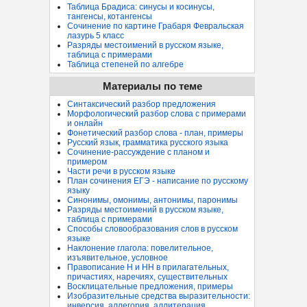
Таблица Брадиса: синусы и косинусы,
тангенсы, котангенсы
Сочинение по картине Грабаря Февральская
лазурь 5 класс
Разряды местоимений в русском языке,
таблица с примерами
Таблица степеней по алгебре
Материалы по теме
Синтаксический разбор предложения
Морфологический разбор слова с примерами
и онлайн
Фонетический разбор слова - план, примеры
Русский язык, грамматика русского языка
Сочинение-рассуждение с планом и
примером
Части речи в русском языке
План сочинения ЕГЭ - написание по русскому
языку
Синонимы, омонимы, антонимы, паронимы
Разряды местоимений в русском языке,
таблица с примерами
Способы словообразования слов в русском
языке
Наклонение глагола: повелительное,
изъявительное, условное
Правописание Н и НН в прилагательных,
причастиях, наречиях, существительных
Восклицательные предложения, примеры
Изобразительные средства выразительности:
инверсия, аллегория, аллитерация...