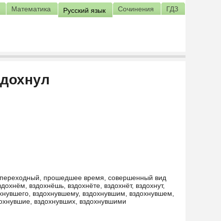
Математика
Сочинения
ГДЗ
Русский язык
здохнул
 непереходный, прошедшее время, совершенный вид
здохнём, вздохнёшь, вздохнёте, вздохнёт, вздохнут,
дохнувшего, вздохнувшему, вздохнувшим, вздохнувшем,
дохнувшие, вздохнувших, вздохнувшими