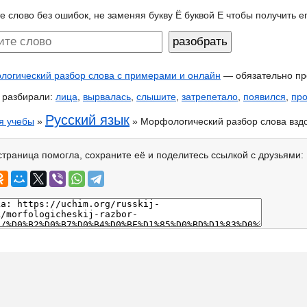
е слово без ошибок, не заменяя букву Ё буквой Е чтобы получить 
огический разбор слова с примерами и онлайн
— обязательно пр
 разбирали:
лица
,
вырвалась
,
слышите
,
затрепетало
,
появился
,
пр
Русский язык
я учебы
»
» Морфологический разбор слова взд
страница помогла, сохраните её и поделитесь ссылкой с друзьями: