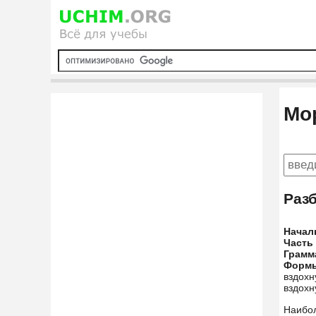
Мо
Раз
Начал
Часть
Грамм
Форм
вздохн
вздохн
Наибо