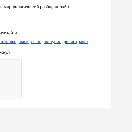
его морфологический разбор онлайн:
очитайте
отекаешь
,
пыли
,
лезть
,
наступил
,
роняет
,
мост
охнул