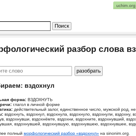
uchim.org
рфологический разбор слова в
бираем: вздохнул
ьная форма:
ВЗДОХНУТЬ
 речи:
глагол в личной форме
атика:
действительный залог, единственное число, мужской род,
ы:
вздохнуть, вздохнул, вздохнула, вздохнуло, вздохнули, вздохну, в
ув, вздохнувши, вздохнёмте, вздохни, вздохните, вздохнувший, вз
увшая, вздохнувшей, вздохнувшую, вздохнувшею, вздохнувшее, вз
лее полный
морфологический разбор «вздохнул»
на sinonim.org.