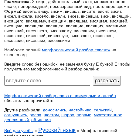
Грамматика:
3 лицо, действительный залог, множественное
число, непереходный, несовершенный вид, настоящее время
Формы:
висеть, вишу, висим, висишь, висите, висит, висят,
висел, висела, висело, висели, висев, висевши, виси, висящий,
висящего, висящему, висящим, висящем, висящая, висящей,
висящую, висящею, висящее, висящие, висящих, висящими,
висевший, висевшего, висевшему, висевшим, висевшем,
висевшая, висевшей, висевшую, висевшею, висевшее,
висевшие, висевших, висевшими
Наиболее полный
морфологический разбор «висят»
на
sinonim.org.
Введите слово без ошибок, не заменяя букву Ё буквой Е чтобы
получить его морфологический разбор онлайн:
Морфологический разбор слова с примерами и онлайн
—
обязательно прочитайте
Другие разбирали:
доносились
,
настойчиво
,
сельский
,
согнувшись
,
росла
,
шестом
,
шорох
,
первые
,
мужественное
,
деревянный
,
объяснил
Русский язык
Всё для учебы
»
» Морфологический