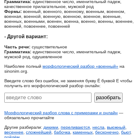
Грамматика:
единственное число, именительный падеж,
качественное прилагательное, мужской род
Формы:
военный, военного, военному, военным, военном,
военная, военной, военную, военною, военное, военные,
военных, военными, военен, военна, военно, военны, военнее,
военней, повоеннее, повоенней
- Другой вариант:
Часть речи:
существительное
Грамматика:
единственное число, именительный падеж,
мужской род, одушевленное
Наиболее полный
морфологический разбор «военный»
на
sinonim.org.
Введите слово без ошибок, не заменяя букву Ё буквой Е чтобы
получить его морфологический разбор онлайн:
Морфологический разбор слова с примерами и онлайн
—
обязательно прочитайте
Другие разбирали:
дикими
,
переливаются
,
несла
,
вьюжный
,
весеннее
,
сложнейшей
,
бабочка
,
каменных
,
бесконечно
,
бьют
,
пойдём