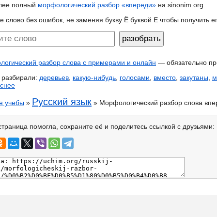
лее полный
морфологический разбор «впереди»
на sinonim.org.
е слово без ошибок, не заменяя букву Ё буквой Е чтобы получить 
огический разбор слова с примерами и онлайн
— обязательно пр
 разбирали:
деревьев
,
какую-нибудь
,
голосами
,
вместо
,
закутаны
,
м
аснее
Русский язык
я учебы
»
» Морфологический разбор слова впе
страница помогла, сохраните её и поделитесь ссылкой с друзьями: