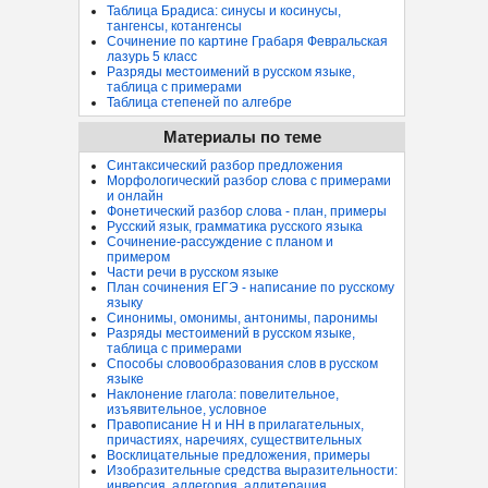
Таблица Брадиса: синусы и косинусы,
тангенсы, котангенсы
Сочинение по картине Грабаря Февральская
лазурь 5 класс
Разряды местоимений в русском языке,
таблица с примерами
Таблица степеней по алгебре
Материалы по теме
Синтаксический разбор предложения
Морфологический разбор слова с примерами
и онлайн
Фонетический разбор слова - план, примеры
Русский язык, грамматика русского языка
Сочинение-рассуждение с планом и
примером
Части речи в русском языке
План сочинения ЕГЭ - написание по русскому
языку
Синонимы, омонимы, антонимы, паронимы
Разряды местоимений в русском языке,
таблица с примерами
Способы словообразования слов в русском
языке
Наклонение глагола: повелительное,
изъявительное, условное
Правописание Н и НН в прилагательных,
причастиях, наречиях, существительных
Восклицательные предложения, примеры
Изобразительные средства выразительности:
инверсия, аллегория, аллитерация...