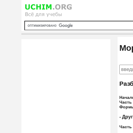
Мо
Раз
Начал
Часть
Форм
- Дру
Часть