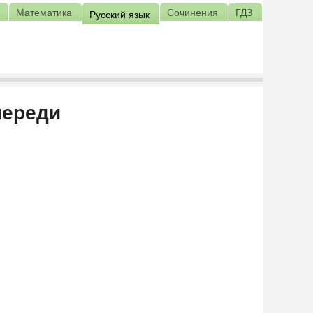
Математика
Сочинения
ГДЗ
Русский язык
переди