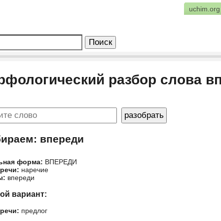
uchim.org
рфологический разбор слова в
бираем: впереди
ьная форма:
ВПЕРЕДИ
 речи:
наречие
ы:
впереди
гой вариант:
 речи:
предлог