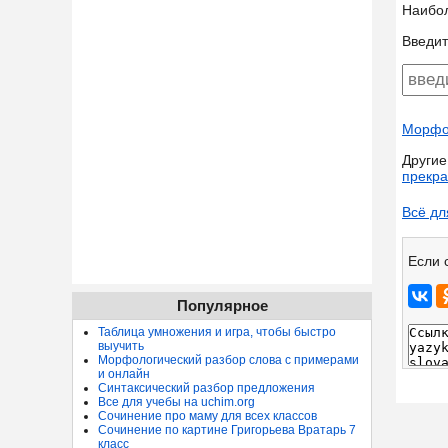
Наибо
Введит
Морфол
Другие
прекр
Всё дл
Если 
Популярное
Таблица умножения и игра, чтобы быстро
выучить
Морфологический разбор слова с примерами
и онлайн
Синтаксический разбор предложения
Все для учебы на uchim.org
Сочинение про маму для всех классов
Сочинение по картине Григорьева Вратарь 7
класс