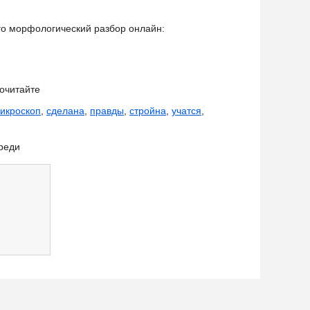
его морфологический разбор онлайн:
очитайте
икроскоп
,
сделана
,
правды
,
стройна
,
учатся
,
реди