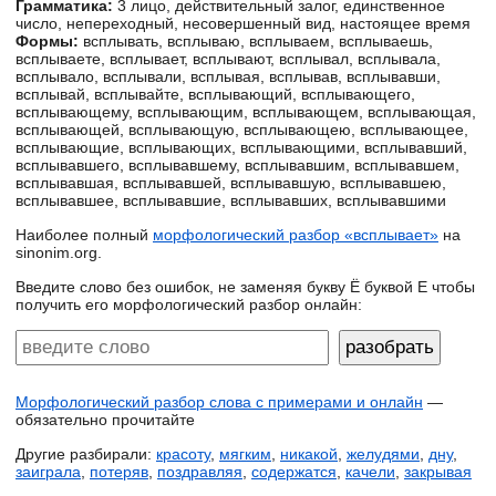
Грамматика:
3 лицо, действительный залог, единственное
число, непереходный, несовершенный вид, настоящее время
Формы:
всплывать, всплываю, всплываем, всплываешь,
всплываете, всплывает, всплывают, всплывал, всплывала,
всплывало, всплывали, всплывая, всплывав, всплывавши,
всплывай, всплывайте, всплывающий, всплывающего,
всплывающему, всплывающим, всплывающем, всплывающая,
всплывающей, всплывающую, всплывающею, всплывающее,
всплывающие, всплывающих, всплывающими, всплывавший,
всплывавшего, всплывавшему, всплывавшим, всплывавшем,
всплывавшая, всплывавшей, всплывавшую, всплывавшею,
всплывавшее, всплывавшие, всплывавших, всплывавшими
Наиболее полный
морфологический разбор «всплывает»
на
sinonim.org.
Введите слово без ошибок, не заменяя букву Ё буквой Е чтобы
получить его морфологический разбор онлайн:
Морфологический разбор слова с примерами и онлайн
—
обязательно прочитайте
Другие разбирали:
красоту
,
мягким
,
никакой
,
желудями
,
дну
,
заиграла
,
потеряв
,
поздравляя
,
содержатся
,
качели
,
закрывая