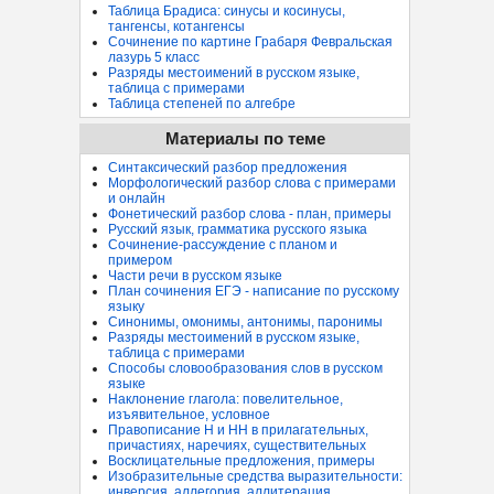
Таблица Брадиса: синусы и косинусы,
тангенсы, котангенсы
Сочинение по картине Грабаря Февральская
лазурь 5 класс
Разряды местоимений в русском языке,
таблица с примерами
Таблица степеней по алгебре
Материалы по теме
Синтаксический разбор предложения
Морфологический разбор слова с примерами
и онлайн
Фонетический разбор слова - план, примеры
Русский язык, грамматика русского языка
Сочинение-рассуждение с планом и
примером
Части речи в русском языке
План сочинения ЕГЭ - написание по русскому
языку
Синонимы, омонимы, антонимы, паронимы
Разряды местоимений в русском языке,
таблица с примерами
Способы словообразования слов в русском
языке
Наклонение глагола: повелительное,
изъявительное, условное
Правописание Н и НН в прилагательных,
причастиях, наречиях, существительных
Восклицательные предложения, примеры
Изобразительные средства выразительности:
инверсия, аллегория, аллитерация...