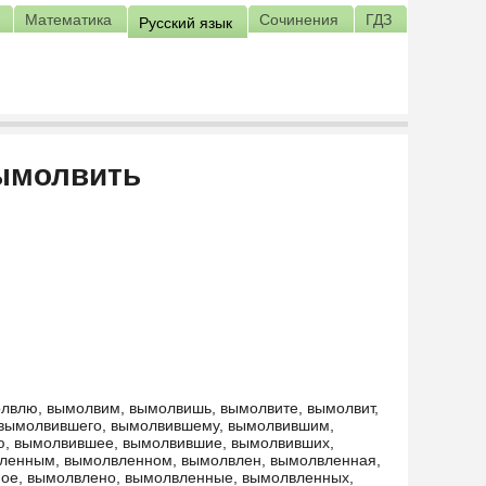
Математика
Сочинения
ГДЗ
Русский язык
ымолвить
лвлю, вымолвим, вымолвишь, вымолвите, вымолвит,
 вымолвившего, вымолвившему, вымолвившим,
, вымолвившее, вымолвившие, вымолвивших,
ленным, вымолвленном, вымолвлен, вымолвленная,
ое, вымолвлено, вымолвленные, вымолвленных,