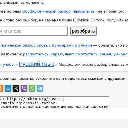
вленными, вымолвлены
лее полный
морфологический разбор «вымолвить»
на sinonim.org.
е слово без ошибок, не заменяя букву Ё буквой Е чтобы получить 
огический разбор слова с примерами и онлайн
— обязательно пр
 разбирали:
распустились
,
сараю
,
вьют
,
смотритель
,
семья
,
умирал
Русский язык
я учебы
»
» Морфологический разбор слова вым
страница помогла, сохраните её и поделитесь ссылкой с друзьями: