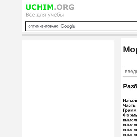
Мо
Раз
Начал
Часть
Грамм
Форм
вымолв
вымол
вымол
вымолв