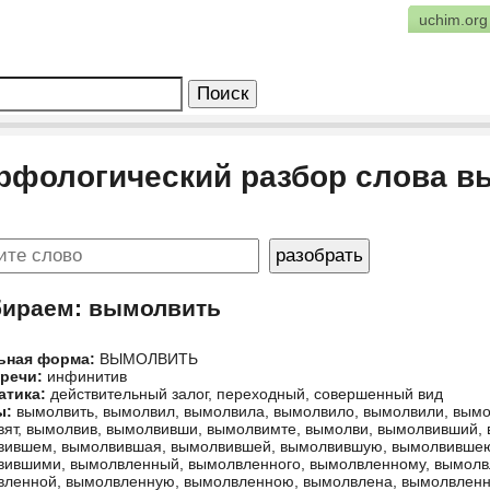
uchim.org
рфологический разбор слова в
бираем: вымолвить
ьная форма:
ВЫМОЛВИТЬ
 речи:
инфинитив
атика:
действительный залог, переходный, совершенный вид
ы:
вымолвить, вымолвил, вымолвила, вымолвило, вымолвили, вымо
ят, вымолвив, вымолвивши, вымолвимте, вымолви, вымолвивший,
вившем, вымолвившая, вымолвившей, вымолвившую, вымолвившею
вившими, вымолвленный, вымолвленного, вымолвленному, вымолв
ленной, вымолвленную, вымолвленною, вымолвлена, вымолвленн