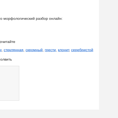
его морфологический разбор онлайн:
очитайте
и
,
стеклянная
,
скромный
,
грести
,
клонит
,
серебристой
олвить