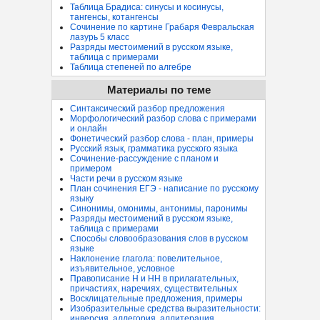
Таблица Брадиса: синусы и косинусы,
тангенсы, котангенсы
Сочинение по картине Грабаря Февральская
лазурь 5 класс
Разряды местоимений в русском языке,
таблица с примерами
Таблица степеней по алгебре
Материалы по теме
Синтаксический разбор предложения
Морфологический разбор слова с примерами
и онлайн
Фонетический разбор слова - план, примеры
Русский язык, грамматика русского языка
Сочинение-рассуждение с планом и
примером
Части речи в русском языке
План сочинения ЕГЭ - написание по русскому
языку
Синонимы, омонимы, антонимы, паронимы
Разряды местоимений в русском языке,
таблица с примерами
Способы словообразования слов в русском
языке
Наклонение глагола: повелительное,
изъявительное, условное
Правописание Н и НН в прилагательных,
причастиях, наречиях, существительных
Восклицательные предложения, примеры
Изобразительные средства выразительности:
инверсия, аллегория, аллитерация...