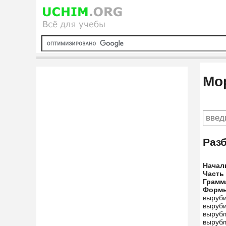
Мо
Раз
Начал
Часть
Грамм
Форм
выруби
выруби
вырубл
вырубл