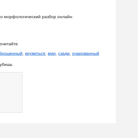
его морфологический разбор онлайн:
очитайте
брошенный
,
кружиться
,
мир
,
сзади
,
очарованный
рубишь