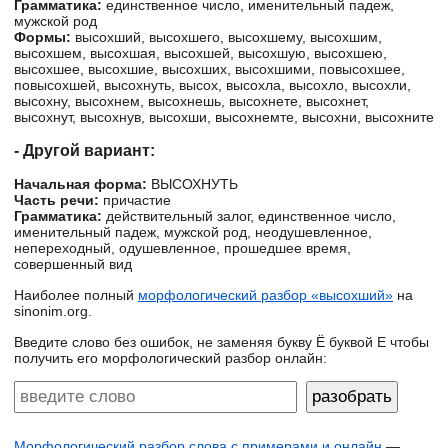
Грамматика:
единственное число, именительный падеж,
мужской род
Формы:
высохший, высохшего, высохшему, высохшим,
высохшем, высохшая, высохшей, высохшую, высохшею,
высохшее, высохшие, высохших, высохшими, повысохшее,
повысохшей, высохнуть, высох, высохла, высохло, высохли,
высохну, высохнем, высохнешь, высохнете, высохнет,
высохнут, высохнув, высохши, высохнемте, высохни, высохните
- Другой вариант:
Начальная форма:
ВЫСОХНУТЬ
Часть речи:
причастие
Грамматика:
действительный залог, единственное число,
именительный падеж, мужской род, неодушевленное,
непереходный, одушевленное, прошедшее время,
совершенный вид
Наиболее полный
морфологический разбор «высохший»
на
sinonim.org.
Введите слово без ошибок, не заменяя букву Ё буквой Е чтобы
получить его морфологический разбор онлайн:
Морфологический разбор слова с примерами и онлайн
—