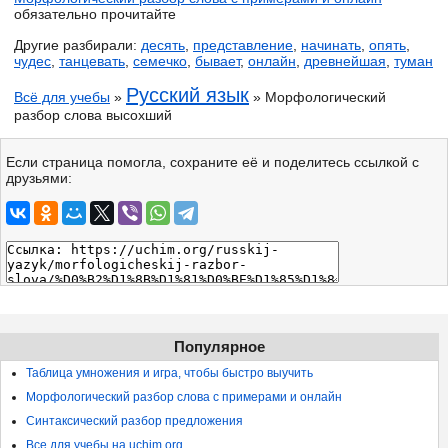
обязательно прочитайте
Другие разбирали:
десять
,
представление
,
начинать
,
опять
,
чудес
,
танцевать
,
семечко
,
бывает
,
онлайн
,
древнейшая
,
туман
Русский язык
Всё для учебы
»
» Морфологический
разбор слова высохший
Если страница помогла, сохраните её и поделитесь ссылкой с
друзьями:
Популярное
Таблица умножения и игра, чтобы быстро выучить
Морфологический разбор слова с примерами и онлайн
Синтаксический разбор предложения
Все для учебы на uchim.org