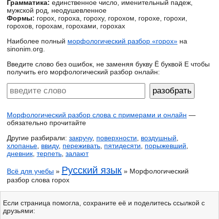
Грамматика:
единственное число, именительный падеж,
мужской род, неодушевленное
Формы:
горох, гороха, гороху, горохом, горохе, горохи,
горохов, горохам, горохами, горохах
Наиболее полный
морфологический разбор «горох»
на
sinonim.org.
Введите слово без ошибок, не заменяя букву Ё буквой Е чтобы
получить его морфологический разбор онлайн:
Морфологический разбор слова с примерами и онлайн
—
обязательно прочитайте
Другие разбирали:
закручу
,
поверхности
,
воздушный
,
хлопанье
,
ввиду
,
переживать
,
пятидесяти
,
порыжевший
,
дневник
,
терпеть
,
залают
Русский язык
Всё для учебы
»
» Морфологический
разбор слова горох
Если страница помогла, сохраните её и поделитесь ссылкой с
друзьями: