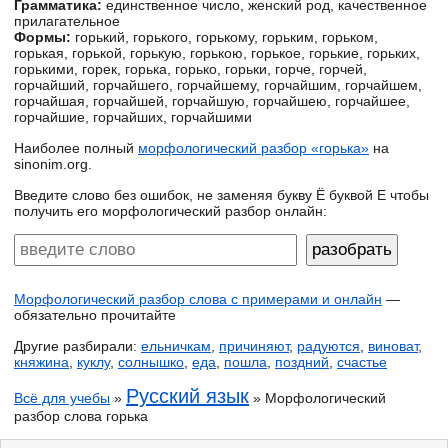
Грамматика:
единственное число, женский род, качественное
прилагательное
Формы:
горький, горького, горькому, горьким, горьком,
горькая, горькой, горькую, горькою, горькое, горькие, горьких,
горькими, горек, горька, горько, горьки, горче, горчей,
горчайший, горчайшего, горчайшему, горчайшим, горчайшем,
горчайшая, горчайшей, горчайшую, горчайшею, горчайшее,
горчайшие, горчайших, горчайшими
Наиболее полный
морфологический разбор «горька»
на
sinonim.org.
Введите слово без ошибок, не заменяя букву Ё буквой Е чтобы
получить его морфологический разбор онлайн:
Морфологический разбор слова с примерами и онлайн
—
обязательно прочитайте
Другие разбирали:
ельничкам
,
причиняют
,
радуются
,
виноват
,
княжина
,
куклу
,
солнышко
,
еда
,
пошла
,
поздний
,
счастье
Русский язык
Всё для учебы
»
» Морфологический
разбор слова горька