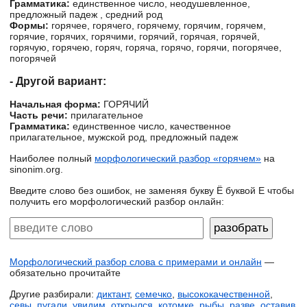
Грамматика:
единственное число, неодушевленное,
предложный падеж , средний род
Формы:
горячее, горячего, горячему, горячим, горячем,
горячие, горячих, горячими, горячий, горячая, горячей,
горячую, горячею, горяч, горяча, горячо, горячи, погорячее,
погорячей
- Другой вариант:
Начальная форма:
ГОРЯЧИЙ
Часть речи:
прилагательное
Грамматика:
единственное число, качественное
прилагательное, мужской род, предложный падеж
Наиболее полный
морфологический разбор «горячем»
на
sinonim.org.
Введите слово без ошибок, не заменяя букву Ё буквой Е чтобы
получить его морфологический разбор онлайн:
Морфологический разбор слова с примерами и онлайн
—
обязательно прочитайте
Другие разбирали:
диктант
,
семечко
,
высококачественной
,
севы
,
пугали
,
увидим
,
открылся
,
котомке
,
рыбы
,
разве
,
оставив