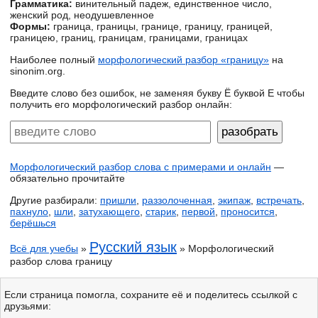
Грамматика:
винительный падеж, единственное число,
женский род, неодушевленное
Формы:
граница, границы, границе, границу, границей,
границею, границ, границам, границами, границах
Наиболее полный
морфологический разбор «границу»
на
sinonim.org.
Введите слово без ошибок, не заменяя букву Ё буквой Е чтобы
получить его морфологический разбор онлайн:
Морфологический разбор слова с примерами и онлайн
—
обязательно прочитайте
Другие разбирали:
пришли
,
раззолоченная
,
экипаж
,
встречать
,
пахнуло
,
шли
,
затухающего
,
старик
,
первой
,
проносится
,
берёшься
Русский язык
Всё для учебы
»
» Морфологический
разбор слова границу
Если страница помогла, сохраните её и поделитесь ссылкой с
друзьями: