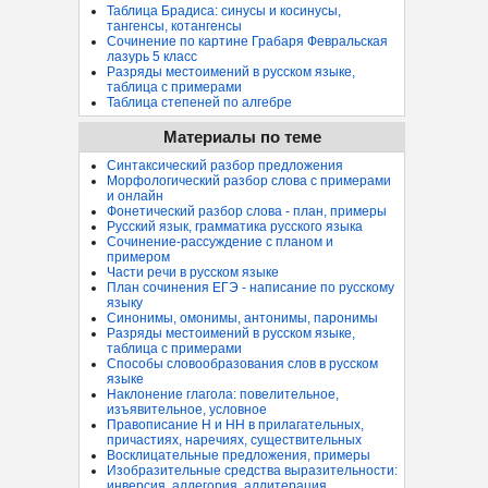
Таблица Брадиса: синусы и косинусы,
тангенсы, котангенсы
Сочинение по картине Грабаря Февральская
лазурь 5 класс
Разряды местоимений в русском языке,
таблица с примерами
Таблица степеней по алгебре
Материалы по теме
Синтаксический разбор предложения
Морфологический разбор слова с примерами
и онлайн
Фонетический разбор слова - план, примеры
Русский язык, грамматика русского языка
Сочинение-рассуждение с планом и
примером
Части речи в русском языке
План сочинения ЕГЭ - написание по русскому
языку
Синонимы, омонимы, антонимы, паронимы
Разряды местоимений в русском языке,
таблица с примерами
Способы словообразования слов в русском
языке
Наклонение глагола: повелительное,
изъявительное, условное
Правописание Н и НН в прилагательных,
причастиях, наречиях, существительных
Восклицательные предложения, примеры
Изобразительные средства выразительности:
инверсия, аллегория, аллитерация...