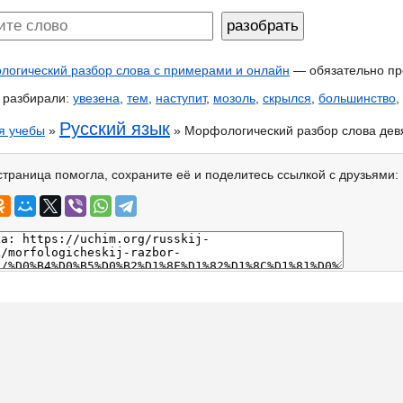
огический разбор слова с примерами и онлайн
— обязательно пр
 разбирали:
увезена
,
тем
,
наступит
,
мозоль
,
скрылся
,
большинство
,
Русский язык
я учебы
»
» Морфологический разбор слова дев
страница помогла, сохраните её и поделитесь ссылкой с друзьями: