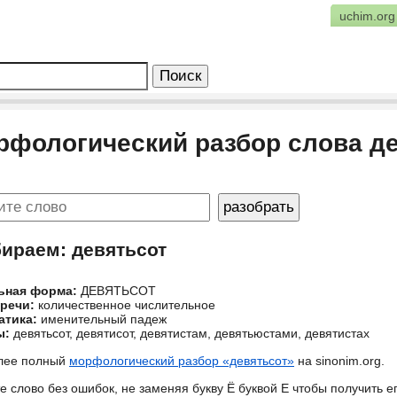
uchim.org
рфологический разбор слова д
бираем: девятьсот
ьная форма:
ДЕВЯТЬСОТ
 речи:
количественное числительное
атика:
именительный падеж
ы:
девятьсот, девятисот, девятистам, девятьюстами, девятистах
лее полный
морфологический разбор «девятьсот»
на sinonim.org.
е слово без ошибок, не заменяя букву Ё буквой Е чтобы получить 