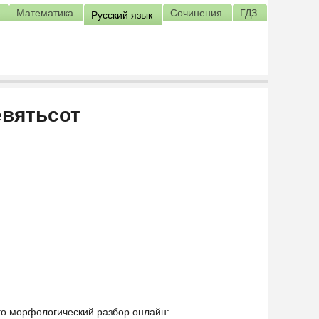
Математика
Сочинения
ГДЗ
Русский язык
евятьсот
его морфологический разбор онлайн: