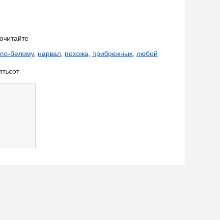
очитайте
по-белому
,
нарвал
,
похожа
,
прибрежных
,
любой
ятьсот