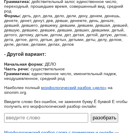
Грамматика:
действительный залог, единственное число,
переходный, прошедшее время, совершенный вид, средний
род
Формы:
деть, дел, дела, дело, дели, дену, денем, денешь,
денете, денет, денут, дев, девши, денемте, день, деньте,
девший, девшего, девшему, девшим, девшем, девшая, девшей,
девшую, девшею, девшее, девшие, девших, девшими, детый,
детого, детому, детым, детом, дет, детая, детой, детую, детою,
дета, детое, дето, детые, детых, детыми, деты, делу, делом,
деле, делам, делами, делах, делов
- Другой вариант:
Начальная форма:
ДЕЛО
Часть речи:
существительное
Грамматика:
единственное число, именительный падеж,
неодушевленное, средний род
Наиболее полный
морфологический разбор «дело»
на
sinonim.org.
Введите слово без ошибок, не заменяя букву Ё буквой Е чтобы
получить его морфологический разбор онлайн:
Морфологический разбор слова с примерами и онлайн
—