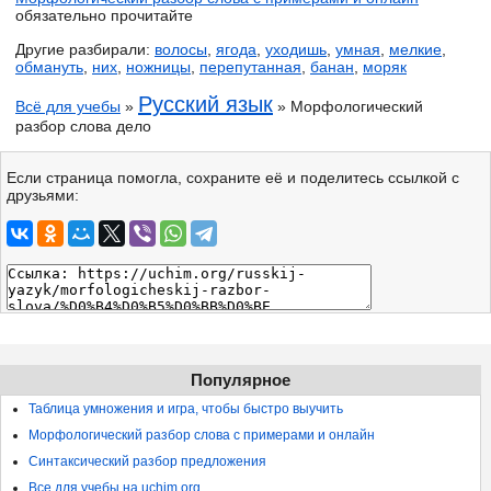
обязательно прочитайте
Другие разбирали:
волосы
,
ягода
,
уходишь
,
умная
,
мелкие
,
обмануть
,
них
,
ножницы
,
перепутанная
,
банан
,
моряк
Русский язык
Всё для учебы
»
» Морфологический
разбор слова дело
Если страница помогла, сохраните её и поделитесь ссылкой с
друзьями:
Популярное
Таблица умножения и игра, чтобы быстро выучить
Морфологический разбор слова с примерами и онлайн
Синтаксический разбор предложения
Все для учебы на uchim.org