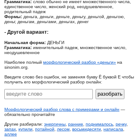
Грамматика:
слово обычно не имеет множественного числа,
единственное число, женский род, неодушевленное,
родительный падеж
Формы:
деньга, деньги, деньге, деньгу, деньгой, деньгою,
деньг, деньгам, деньгами, деньгах, денег
- Другой вариант:
Начальная форма:
ДЕНЬГИ
Грамматика:
именительный падеж, множественное число,
неодушевленное
Наиболее полный
морфологический разбор «деньги»
на
sinonim.org.
Введите слово без ошибок, не заменяя букву Ё буквой Е чтобы
получить его морфологический разбор онлайн:
Морфологический разбор слова с примерами и онлайн
—
обязательно прочитайте
Другие разбирали:
энергичны
,
ранние
,
поднималось
,
речку
,
запах
,
купили
,
потайной
,
лесом
,
восьмидесяти
,
написала
,
аллее