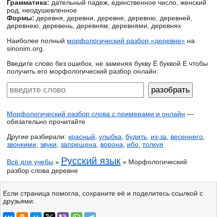
Грамматика:
дательный падеж, единственное число, женский
род, неодушевленное
Формы:
деревня, деревни, деревне, деревню, деревней,
деревнею, деревень, деревням, деревнями, деревнях
Наиболее полный
морфологический разбор «деревне»
на
sinonim.org.
Введите слово без ошибок, не заменяя букву Ё буквой Е чтобы
получить его морфологический разбор онлайн:
Морфологический разбор слова с примерами и онлайн
—
обязательно прочитайте
Другие разбирали:
красный
,
улыбка
,
будить
,
из-за
,
весеннего
,
звонкими
,
звуки
,
запрещена
,
ворона
,
ибо
,
толкуя
Русский язык
Всё для учебы
»
» Морфологический
разбор слова деревне
Если страница помогла, сохраните её и поделитесь ссылкой с
друзьями: