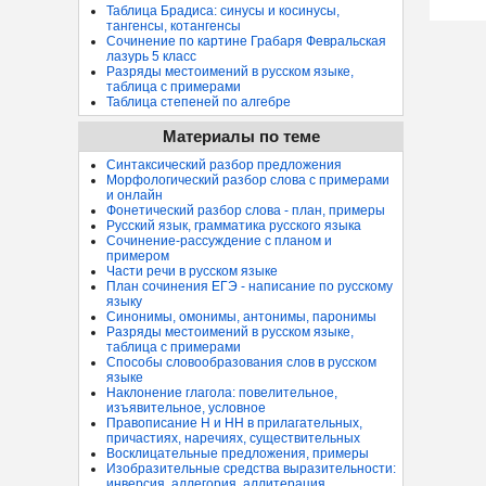
Таблица Брадиса: синусы и косинусы,
тангенсы, котангенсы
Сочинение по картине Грабаря Февральская
лазурь 5 класс
Разряды местоимений в русском языке,
таблица с примерами
Таблица степеней по алгебре
Материалы по теме
Синтаксический разбор предложения
Морфологический разбор слова с примерами
и онлайн
Фонетический разбор слова - план, примеры
Русский язык, грамматика русского языка
Сочинение-рассуждение с планом и
примером
Части речи в русском языке
План сочинения ЕГЭ - написание по русскому
языку
Синонимы, омонимы, антонимы, паронимы
Разряды местоимений в русском языке,
таблица с примерами
Способы словообразования слов в русском
языке
Наклонение глагола: повелительное,
изъявительное, условное
Правописание Н и НН в прилагательных,
причастиях, наречиях, существительных
Восклицательные предложения, примеры
Изобразительные средства выразительности:
инверсия, аллегория, аллитерация...