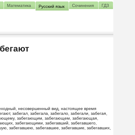
Математика
Сочинения
ГДЗ
Русский язык
абегают
реходный, несовершенный вид, настоящее время
гают, забегал, забегала, забегало, забегали, забегая,
егающему, забегающим, забегающем, забегающая,
ющих, забегающими, забегавший, забегавшего,
шую, забегавшею, забегавшее, забегавшие, забегавших,