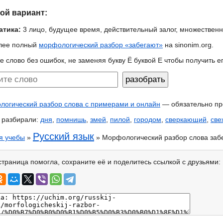
гой вариант:
атика:
3 лицо, будущее время, действительный залог, множествен
лее полный
морфологический разбор «забегают»
на sinonim.org.
е слово без ошибок, не заменяя букву Ё буквой Е чтобы получить 
огический разбор слова с примерами и онлайн
— обязательно пр
 разбирали:
дня
,
помнишь
,
змей
,
пилой
,
городом
,
сверкающий
,
све
Русский язык
я учебы
»
» Морфологический разбор слова заб
страница помогла, сохраните её и поделитесь ссылкой с друзьями: