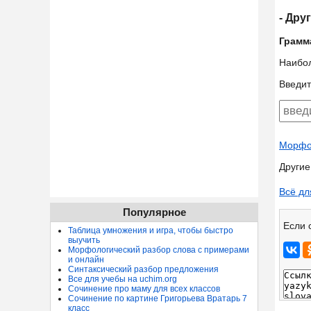
- Дру
Грамм
Наибо
Введит
Морфол
Другие
Всё дл
Популярное
Если 
Таблица умножения и игра, чтобы быстро
выучить
Морфологический разбор слова с примерами
и онлайн
Синтаксический разбор предложения
Все для учебы на uchim.org
Сочинение про маму для всех классов
Сочинение по картине Григорьева Вратарь 7
класс