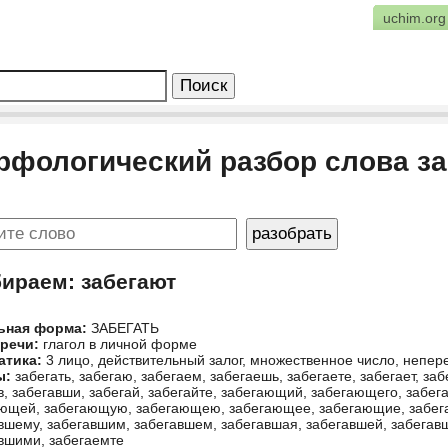
uchim.org
рфологический разбор слова з
бираем: забегают
ьная форма:
ЗАБЕГАТЬ
 речи:
глагол в личной форме
атика:
3 лицо, действительный залог, множественное число, непе
ы:
забегать, забегаю, забегаем, забегаешь, забегаете, забегает, забе
в, забегавши, забегай, забегайте, забегающий, забегающего, заб
ющей, забегающую, забегающею, забегающее, забегающие, забега
вшему, забегавшим, забегавшем, забегавшая, забегавшей, забегав
вшими, забегаемте