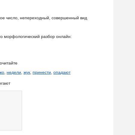
ное число, непереходный, совершенный вид
его морфологический разбор онлайн:
очитайте
жо
,
недели
,
жук
,
принести
,
опадают
егают