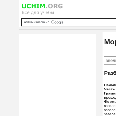
Мо
Раз
Начал
Часть
Грамм
прошед
Форм
зазеле
зазеле
зазеле