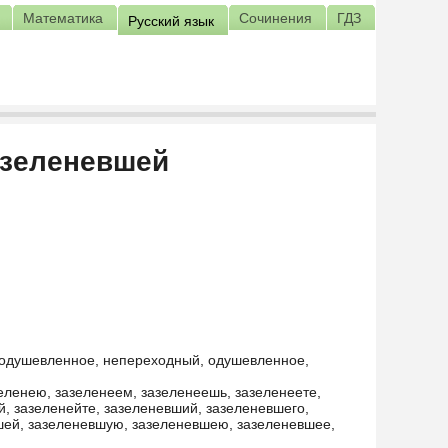
Математика
Сочинения
ГДЗ
Русский язык
азеленевшей
неодушевленное, непереходный, одушевленное,
зеленею, зазеленеем, зазеленеешь, зазеленеете,
й, зазеленейте, зазеленевший, зазеленевшего,
шей, зазеленевшую, зазеленевшею, зазеленевшее,