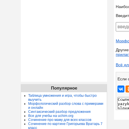
Наибо
Введит
Морфол
Другие
прилаг
Всё дл
Если 
Популярное
Таблица умножения и игра, чтобы быстро
выучить
Морфологический разбор слова с примерами
и онлайн
Синтаксический разбор предложения
Все для учебы на uchim.org
Сочинение про маму для всех классов
Сочинение по картине Григорьева Вратарь 7
класс