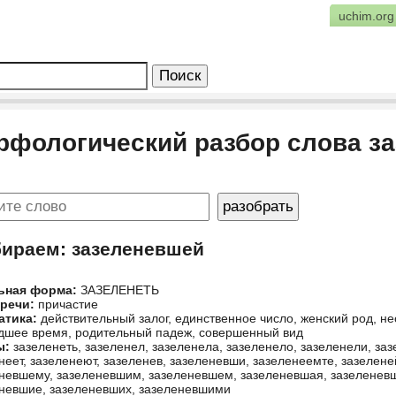
uchim.org
рфологический разбор слова з
бираем: зазеленевшей
ьная форма:
ЗАЗЕЛЕНЕТЬ
 речи:
причастие
атика:
действительный залог, единственное число, женский род, 
шее время, родительный падеж, совершенный вид
ы:
зазеленеть, зазеленел, зазеленела, зазеленело, зазеленели, за
неет, зазеленеют, зазеленев, зазеленевши, зазеленеемте, зазелене
невшему, зазеленевшим, зазеленевшем, зазеленевшая, зазеленев
невшие, зазеленевших, зазеленевшими