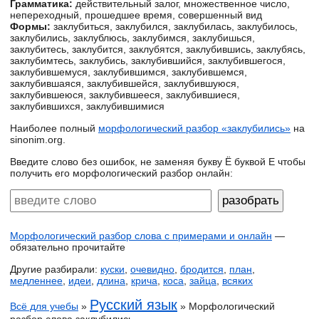
Грамматика:
действительный залог, множественное число,
непереходный, прошедшее время, совершенный вид
Формы:
заклубиться, заклубился, заклубилась, заклубилось,
заклубились, заклублюсь, заклубимся, заклубишься,
заклубитесь, заклубится, заклубятся, заклубившись, заклубясь,
заклубимтесь, заклубись, заклубившийся, заклубившегося,
заклубившемуся, заклубившимся, заклубившемся,
заклубившаяся, заклубившейся, заклубившуюся,
заклубившеюся, заклубившееся, заклубившиеся,
заклубившихся, заклубившимися
Наиболее полный
морфологический разбор «заклубились»
на
sinonim.org.
Введите слово без ошибок, не заменяя букву Ё буквой Е чтобы
получить его морфологический разбор онлайн:
Морфологический разбор слова с примерами и онлайн
—
обязательно прочитайте
Другие разбирали:
куски
,
очевидно
,
бродится
,
план
,
медленнее
,
идеи
,
длина
,
крича
,
коса
,
зайца
,
всяких
Русский язык
Всё для учебы
»
» Морфологический