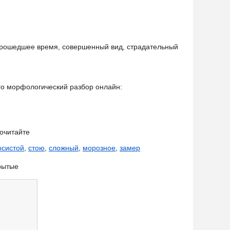
прошедшее время, совершенный вид, страдательный
его морфологический разбор онлайн:
очитайте
осистой
,
стою
,
сложный
,
морозное
,
замер
рытые