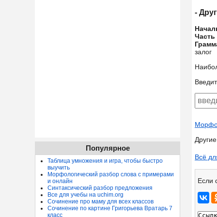
- Дру
Начал
Часть
Грамм
залог
Наибо
Введит
Морфол
Другие
Популярное
Всё дл
Таблица умножения и игра, чтобы быстро
выучить
Морфологический разбор слова с примерами
Если 
и онлайн
Синтаксический разбор предложения
Все для учебы на uchim.org
Сочинение про маму для всех классов
Сочинение по картине Григорьева Вратарь 7
класс