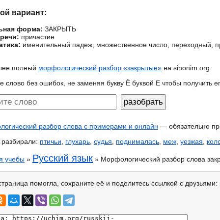
гой вариант:
ьная форма:
ЗАКРЫТЬ
 речи:
причастие
атика:
именительный падеж, множественное число, переходный, 
лее полный
морфологический разбор «закрытые»
на sinonim.org.
е слово без ошибок, не заменяя букву Ё буквой Е чтобы получить 
огический разбор слова с примерами и онлайн
— обязательно пр
 разбирали:
птичьи
,
глухарь
,
судья
,
поднималась
,
меж
,
уезжая
,
кол
Русский язык
я учебы
»
» Морфологический разбор слова зак
страница помогла, сохраните её и поделитесь ссылкой с друзьями: