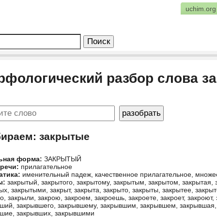
uchim.org
рфологический разбор слова з
бираем: закрытые
ьная форма:
ЗАКРЫТЫЙ
 речи:
прилагательное
атика:
именительный падеж, качественное прилагательное, множе
ы:
закрытый, закрытого, закрытому, закрытым, закрытом, закрытая, 
ых, закрытыми, закрыт, закрыта, закрыто, закрыты, закрытее, закрыт
о, закрыли, закрою, закроем, закроешь, закроете, закроет, закроют,
ший, закрывшего, закрывшему, закрывшим, закрывшем, закрывшая,
шие, закрывших, закрывшими