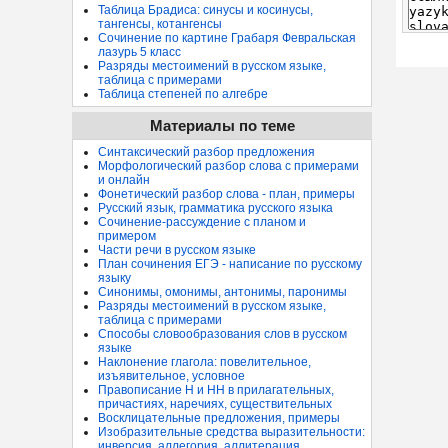
Таблица Брадиса: синусы и косинусы,
тангенсы, котангенсы
Сочинение по картине Грабаря Февральская
лазурь 5 класс
Разряды местоимений в русском языке,
таблица с примерами
Таблица степеней по алгебре
Материалы по теме
Синтаксический разбор предложения
Морфологический разбор слова с примерами
и онлайн
Фонетический разбор слова - план, примеры
Русский язык, грамматика русского языка
Сочинение-рассуждение с планом и
примером
Части речи в русском языке
План сочинения ЕГЭ - написание по русскому
языку
Синонимы, омонимы, антонимы, паронимы
Разряды местоимений в русском языке,
таблица с примерами
Способы словообразования слов в русском
языке
Наклонение глагола: повелительное,
изъявительное, условное
Правописание Н и НН в прилагательных,
причастиях, наречиях, существительных
Восклицательные предложения, примеры
Изобразительные средства выразительности:
инверсия, аллегория, аллитерация...