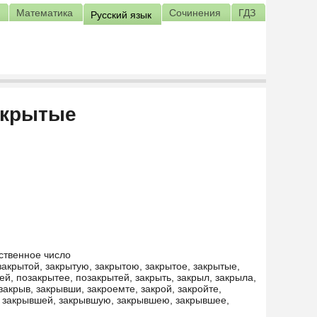
Математика
Сочинения
ГДЗ
Русский язык
акрытые
ственное число
закрытой, закрытую, закрытою, закрытое, закрытые,
ей, позакрытее, позакрытей, закрыть, закрыл, закрыла,
 закрыв, закрывши, закроемте, закрой, закройте,
 закрывшей, закрывшую, закрывшею, закрывшее,