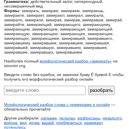
Грамматика:
действительный залог, непереходный,
несовершенный вид
Формы:
замирать, замираю, замираем, замираешь,
замираете, замирает, замирают, замирал, замирала,
замирало, замирали, замирая, замирав, замиравши, замирай,
замирайте, замирающий, замирающего, замирающему,
замирающим, замирающем, замирающая, замирающей,
замирающую, замирающею, замирающее, замирающие,
замирающих, замирающими, замиравший, замиравшего,
замиравшему, замиравшим, замиравшем, замиравшая,
замиравшей, замиравшую, замиравшею, замиравшее,
замиравшие, замиравших, замиравшими
Наиболее полный
морфологический разбор «замирать»
на
sinonim.org.
Введите слово без ошибок, не заменяя букву Ё буквой Е чтобы
получить его морфологический разбор онлайн:
Морфологический разбор слова с примерами и онлайн
—
обязательно прочитайте
Другие разбирали:
лапками
,
тюльпан
,
разбросаны
,
незадолго
,
вороне
,
вид
,
дочка
,
вашей
,
приблизиться
,
нажимает
,
потянулись