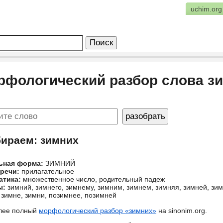
uchim.org
рфологический разбор слова з
бираем: зимних
ьная форма:
ЗИМНИЙ
 речи:
прилагательное
атика:
множественное число, родительный падеж
ы:
зимний, зимнего, зимнему, зимним, зимнем, зимняя, зимней, зи
 зимне, зимни, позимнее, позимней
лее полный
морфологический разбор «зимних»
на sinonim.org.