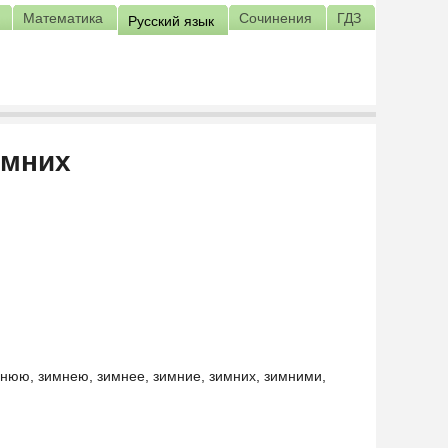
Математика
Сочинения
ГДЗ
Русский язык
имних
мнюю, зимнею, зимнее, зимние, зимних, зимними,