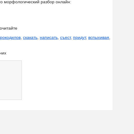
его морфологический разбор онлайн:
очитайте
крокодилов
,
скакать
,
написать
,
съест
,
придут
,
вспыхивая
,
них