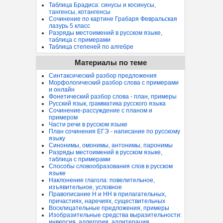
Таблица Брадиса: синусы и косинусы,
тангенсы, котангенсы
Сочинение по картине Грабаря Февральская
лазурь 5 класс
Разряды местоимений в русском языке,
таблица с примерами
Таблица степеней по алгебре
Материалы по теме
Синтаксический разбор предложения
Морфологический разбор слова с примерами
и онлайн
Фонетический разбор слова - план, примеры
Русский язык, грамматика русского языка
Сочинение-рассуждение с планом и
примером
Части речи в русском языке
План сочинения ЕГЭ - написание по русскому
языку
Синонимы, омонимы, антонимы, паронимы
Разряды местоимений в русском языке,
таблица с примерами
Способы словообразования слов в русском
языке
Наклонение глагола: повелительное,
изъявительное, условное
Правописание Н и НН в прилагательных,
причастиях, наречиях, существительных
Восклицательные предложения, примеры
Изобразительные средства выразительности:
инверсия, аллегория, аллитерация...