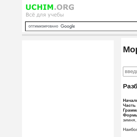
Мо
Раз
Начал
Часть
Грамм
Форм
зимня,
Наибо