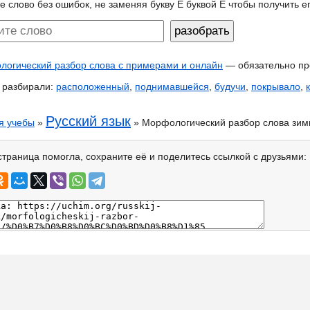
е слово без ошибок, не заменяя букву Ё буквой Е чтобы получить 
огический разбор слова с примерами и онлайн
— обязательно пр
 разбирали:
расположенный
,
поднимавшейся
,
будучи
,
покрывало
,
Русский язык
я учебы
»
» Морфологический разбор слова зим
страница помогла, сохраните её и поделитесь ссылкой с друзьями: