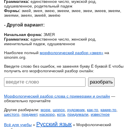
Грамматика:
единственное число, мужской род,
одушевленное, родительный падеж
Формы:
змей, змея, змею, змеем, змее, змеи, змеев, змеям,
змеями, змеях, змеёй, змеёю
- Другой вариант:
Начальная форма:
ЗМЕЯ
Грамматика:
единственное число, женский род,
именительный падеж, одушевленное
Наиболее полный
морфологический разбор «змея»
на
sinonim.org.
Введите слово без ошибок, не заменяя букву Ё буквой Е чтобы
получить его морфологический разбор онлайн:
Морфологический разбор слова с примерами и онлайн
—
обязательно прочитайте
Другие разбирали:
море
,
шорох
,
художник
,
как-то
,
какие-то
,
шестого
,
предмет
,
наскоро
,
кота
,
придумали
,
известное
Русский язык
Всё для учебы
»
» Морфологический