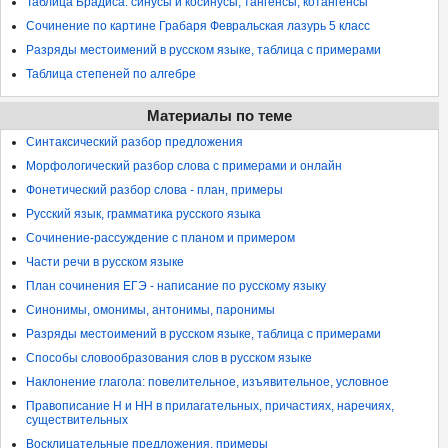
Таблица Брадиса: синусы и косинусы, тангенсы, котангенсы
Сочинение по картине Грабаря Февральская лазурь 5 класс
Разряды местоимений в русском языке, таблица с примерами
Таблица степеней по алгебре
Материалы по теме
Синтаксический разбор предложения
Морфологический разбор слова с примерами и онлайн
Фонетический разбор слова - план, примеры
Русский язык, грамматика русского языка
Сочинение-рассуждение с планом и примером
Части речи в русском языке
План сочинения ЕГЭ - написание по русскому языку
Синонимы, омонимы, антонимы, паронимы
Разряды местоимений в русском языке, таблица с примерами
Способы словообразования слов в русском языке
Наклонение глагола: повелительное, изъявительное, условное
Правописание Н и НН в прилагательных, причастиях, наречиях,
существительных
Восклицательные предложения, примеры