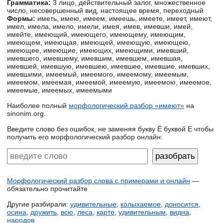
Грамматика:
3 лицо, действительный залог, множественное
число, несовершенный вид, настоящее время, переходный
Формы:
иметь, имею, имеем, имеешь, имеете, имеет, имеют,
имел, имела, имело, имели, имея, имев, имевши, имей,
имейте, имеющий, имеющего, имеющему, имеющим,
имеющем, имеющая, имеющей, имеющую, имеющею,
имеющее, имеющие, имеющих, имеющими, имевший,
имевшего, имевшему, имевшим, имевшем, имевшая,
имевшей, имевшую, имевшею, имевшее, имевшие, имевших,
имевшими, имеемый, имеемого, имеемому, имеемым,
имеемом, имеемая, имеемой, имеемую, имеемою, имеемое,
имеемые, имеемых, имеемыми
Наиболее полный
морфологический разбор «имеют»
на
sinonim.org.
Введите слово без ошибок, не заменяя букву Ё буквой Е чтобы
получить его морфологический разбор онлайн:
Морфологический разбор слова с примерами и онлайн
—
обязательно прочитайте
Другие разбирали:
удивительные
,
колыхаемое
,
доносится
,
осина
,
дружить
,
всю
,
леса
,
карте
,
удивительным
,
видна
,
народов