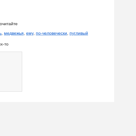
очитайте
ь
,
медвежья
,
ему
,
по-человечески
,
пугливый
х-то