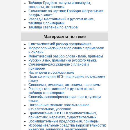
Таблица Брадиса: синусы и косинусы,
тангенсы, котангенсы
Сочинение по картине Грабаря Февральская
лазурь 5 класс
Разряды местоимений в русском языке,
таблица с примерами
Таблица степеней по алгебре
Материалы по теме
Синтаксический разбор предложения
Морфологический разбор слова с примерами
и онлайн
Фонетический разбор слова - план, примеры
Русский язык, грамматика русского языка
Сочинение-рассуждение с планом и
примером
Части речи в русском языке
План сочинения ЕГЭ - написание по русскому
языку
Синонимы, омонимы, антонимы, паронимы
Разряды местоимений в русском языке,
таблица с примерами
Способы словообразования слов в русском
языке
Наклонение глагола: повелительное,
изъявительное, условное
Правописание Н и НН в прилагательных,
причастиях, наречиях, существительных
Восклицательные предложения, примеры
Изобразительные средства выразительности:
инверсия, аллегория, аллитерация...