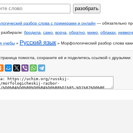
огический разбор слова с примерами и онлайн
— обязательно пр
 разбирали:
бродила
,
само
,
ворча
,
обратно
,
мимо
,
облаках
,
невмоч
Русский язык
я учебы
»
» Морфологический разбор слова каки
страница помогла, сохраните её и поделитесь ссылкой с друзьями: