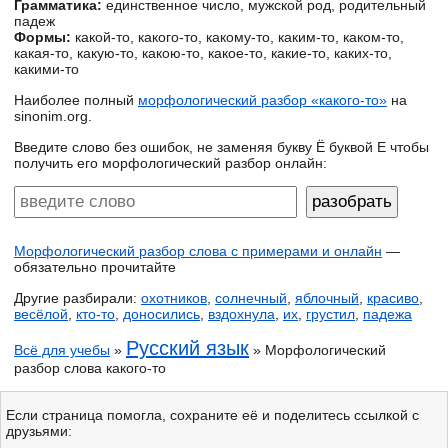
Грамматика:
единственное число, мужской род, родительный
падеж
Формы:
какой-то, какого-то, какому-то, каким-то, каком-то,
какая-то, какую-то, какою-то, какое-то, какие-то, каких-то,
какими-то
Наиболее полный
морфологический разбор «какого-то»
на
sinonim.org.
Введите слово без ошибок, не заменяя букву Ё буквой Е чтобы
получить его морфологический разбор онлайн:
Морфологический разбор слова с примерами и онлайн
—
обязательно прочитайте
Другие разбирали:
охотников
,
солнечный
,
яблочный
,
красиво
,
весёлой
,
кто-то
,
доносились
,
вздохнула
,
их
,
грустил
,
падежа
Русский язык
Всё для учебы
»
» Морфологический
разбор слова какого-то
Если страница помогла, сохраните её и поделитесь ссылкой с
друзьями: