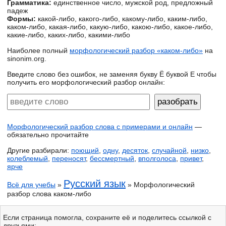
Грамматика:
единственное число, мужской род, предложный
падеж
Формы:
какой-либо, какого-либо, какому-либо, каким-либо,
каком-либо, какая-либо, какую-либо, какою-либо, какое-либо,
какие-либо, каких-либо, какими-либо
Наиболее полный
морфологический разбор «каком-либо»
на
sinonim.org.
Введите слово без ошибок, не заменяя букву Ё буквой Е чтобы
получить его морфологический разбор онлайн:
Морфологический разбор слова с примерами и онлайн
—
обязательно прочитайте
Другие разбирали:
поющий
,
одну
,
десяток
,
случайной
,
низко
,
колеблемый
,
переносят
,
бессмертный
,
вполголоса
,
привет
,
ярче
Русский язык
Всё для учебы
»
» Морфологический
разбор слова каком-либо
Если страница помогла, сохраните её и поделитесь ссылкой с
друзьями: