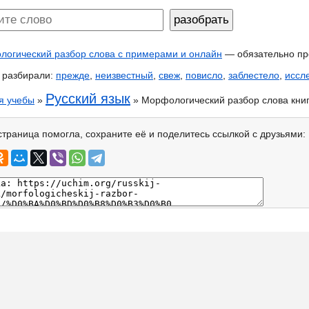
огический разбор слова с примерами и онлайн
— обязательно пр
 разбирали:
прежде
,
неизвестный
,
свеж
,
повисло
,
заблестело
,
иссл
Русский язык
я учебы
»
» Морфологический разбор слова кни
страница помогла, сохраните её и поделитесь ссылкой с друзьями: