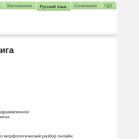
Математика
Сочинения
ГДЗ
Русский язык
ига
еодушевленное
нигах
его морфологический разбор онлайн: