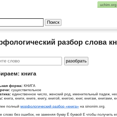
uchim.org
рфологический разбор слова кн
бираем: книга
ьная форма:
КНИГА
 речи:
существительное
атика:
единственное число, женский род, именительный падеж, н
ы:
книга, книги, книге, книгу, книгой, книгою, книг, книгам, книгами, к
лее полный
морфологический разбор «книга»
на sinonim.org.
е слово без ошибок, не заменяя букву Ё буквой Е чтобы получить 