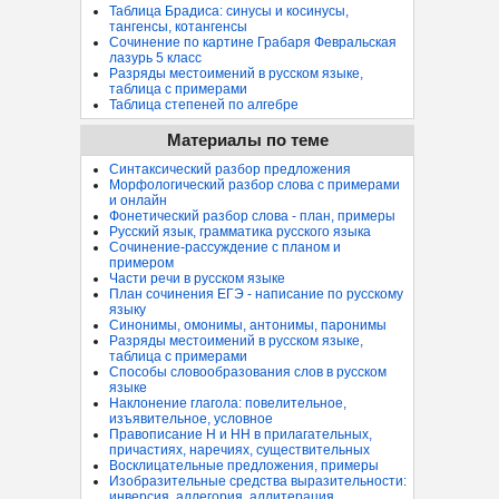
Таблица Брадиса: синусы и косинусы,
тангенсы, котангенсы
Сочинение по картине Грабаря Февральская
лазурь 5 класс
Разряды местоимений в русском языке,
таблица с примерами
Таблица степеней по алгебре
Материалы по теме
Синтаксический разбор предложения
Морфологический разбор слова с примерами
и онлайн
Фонетический разбор слова - план, примеры
Русский язык, грамматика русского языка
Сочинение-рассуждение с планом и
примером
Части речи в русском языке
План сочинения ЕГЭ - написание по русскому
языку
Синонимы, омонимы, антонимы, паронимы
Разряды местоимений в русском языке,
таблица с примерами
Способы словообразования слов в русском
языке
Наклонение глагола: повелительное,
изъявительное, условное
Правописание Н и НН в прилагательных,
причастиях, наречиях, существительных
Восклицательные предложения, примеры
Изобразительные средства выразительности:
инверсия, аллегория, аллитерация...