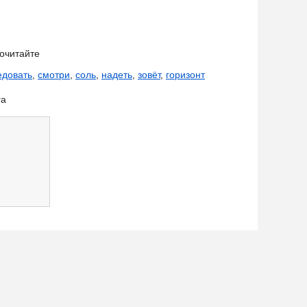
очитайте
едовать
,
смотри
,
соль
,
надеть
,
зовёт
,
горизонт
га