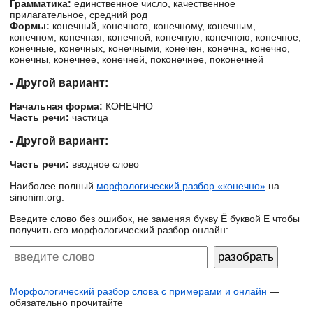
Грамматика:
единственное число, качественное
прилагательное, средний род
Формы:
конечный, конечного, конечному, конечным,
конечном, конечная, конечной, конечную, конечною, конечное,
конечные, конечных, конечными, конечен, конечна, конечно,
конечны, конечнее, конечней, поконечнее, поконечней
- Другой вариант:
Начальная форма:
КОНЕЧНО
Часть речи:
частица
- Другой вариант:
Часть речи:
вводное слово
Наиболее полный
морфологический разбор «конечно»
на
sinonim.org.
Введите слово без ошибок, не заменяя букву Ё буквой Е чтобы
получить его морфологический разбор онлайн:
Морфологический разбор слова с примерами и онлайн
—
обязательно прочитайте