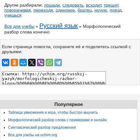
Другие разбирали:
лошади
,
следовать
,
всходит
,
трещит
,
поворачивая
,
переходя
,
одинокие
,
братец
,
ночую
,
поезд
,
учишься
Русский язык
Всё для учебы
»
» Морфологический
разбор слова конечно
Если страница помогла, сохраните её и поделитесь ссылкой с
друзьями:
Популярное
Таблица умножения и игра, чтобы быстро выучить
Морфологический разбор слова с примерами и онлайн
Синтаксический разбор предложения
Все для учебы на uchim.org