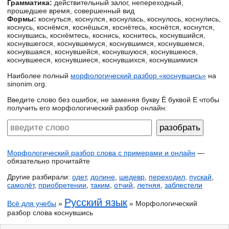
Грамматика:
действительный залог, непереходный,
прошедшее время, совершенный вид
Формы:
коснуться, коснулся, коснулась, коснулось, коснулись,
коснусь, коснёмся, коснёшься, коснётесь, коснётся, коснутся,
коснувшись, коснёмтесь, коснись, коснитесь, коснувшийся,
коснувшегося, коснувшемуся, коснувшимся, коснувшемся,
коснувшаяся, коснувшейся, коснувшуюся, коснувшеюся,
коснувшееся, коснувшиеся, коснувшихся, коснувшимися
Наиболее полный
морфологический разбор «коснувшись»
на
sinonim.org.
Введите слово без ошибок, не заменяя букву Ё буквой Е чтобы
получить его морфологический разбор онлайн:
Морфологический разбор слова с примерами и онлайн
—
обязательно прочитайте
Другие разбирали:
одет
,
долине
,
шедевр
,
переходил
,
пускай
,
самолёт
,
приобретении
,
таким
,
отчий
,
летняя
,
заблестели
Русский язык
Всё для учебы
»
» Морфологический
разбор слова коснувшись