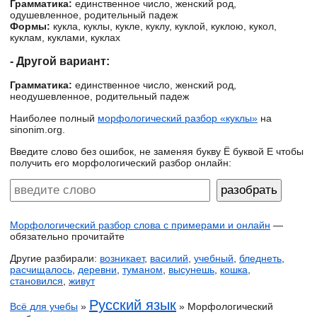
Грамматика:
единственное число, женский род,
одушевленное, родительный падеж
Формы:
кукла, куклы, кукле, куклу, куклой, куклою, кукол,
куклам, куклами, куклах
- Другой вариант:
Грамматика:
единственное число, женский род,
неодушевленное, родительный падеж
Наиболее полный
морфологический разбор «куклы»
на
sinonim.org.
Введите слово без ошибок, не заменяя букву Ё буквой Е чтобы
получить его морфологический разбор онлайн:
Морфологический разбор слова с примерами и онлайн
—
обязательно прочитайте
Другие разбирали:
возникает
,
василий
,
учебный
,
бледнеть
,
расчищалось
,
деревни
,
туманом
,
высунешь
,
кошка
,
становился
,
живут
Русский язык
Всё для учебы
»
» Морфологический