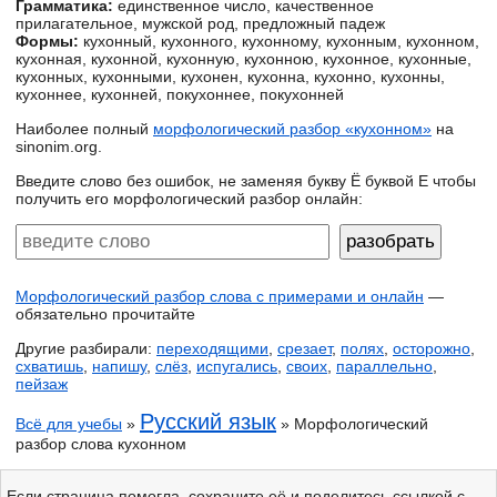
Грамматика:
единственное число, качественное
прилагательное, мужской род, предложный падеж
Формы:
кухонный, кухонного, кухонному, кухонным, кухонном,
кухонная, кухонной, кухонную, кухонною, кухонное, кухонные,
кухонных, кухонными, кухонен, кухонна, кухонно, кухонны,
кухоннее, кухонней, покухоннее, покухонней
Наиболее полный
морфологический разбор «кухонном»
на
sinonim.org.
Введите слово без ошибок, не заменяя букву Ё буквой Е чтобы
получить его морфологический разбор онлайн:
Морфологический разбор слова с примерами и онлайн
—
обязательно прочитайте
Другие разбирали:
переходящими
,
срезает
,
полях
,
осторожно
,
схватишь
,
напишу
,
слёз
,
испугались
,
своих
,
параллельно
,
пейзаж
Русский язык
Всё для учебы
»
» Морфологический
разбор слова кухонном
Если страница помогла, сохраните её и поделитесь ссылкой с